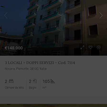
€148.000
3 LOCALI + DOPPI SERVIZI – Cod. 7114
Novara, Piemonte, 28100, Italia
2
2
105
Camere da letto
Bagni
m²