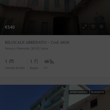
€540
BILOCALE ARREDATO – Cod. 6628
Novara, Piemonte, 28100, Italia
1
1
48
Camera da letto
Bagno
m²
APPARTAMENTI
IN VENDITA