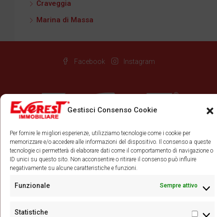
Craveggia
Marina di Massa
Facebook
Instagram
Gestisci Consenso Cookie
Per fornire le migliori esperienze, utilizziamo tecnologie come i cookie per
memorizzare e/o accedere alle informazioni del dispositivo. Il consenso a queste
tecnologie ci permetterà di elaborare dati come il comportamento di navigazione o
©
ID unici su questo sito. Non acconsentire o ritirare il consenso può influire
Everest Novara Srl Soc. Uninominale: P.IVA 00556130037 Corso
negativamente su alcune caratteristiche e funzioni.
Torino, 29/a - 28100 Novara - Tel:0321.458085 - Immobiliare
Funzionale
Sempre attivo
Novara e provincia - Email: info@immobiliareeverest.com -
Realizzazione sito e contenuti
Way Solutions
Statistiche