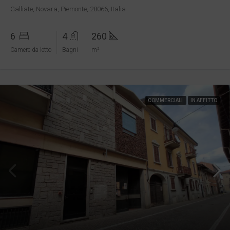
Galliate, Novara, Piemonte, 28066, Italia
6
4
260
Camere da letto
Bagni
m²
COMMERCIALI
IN AFFITTO