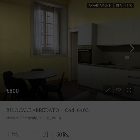
APPARTAMENTI
IN AFFITTO
€800
BILOCALE ARREDATO – Cod. 6403
Novara, Piemonte, 28100, Italia
1
1
50