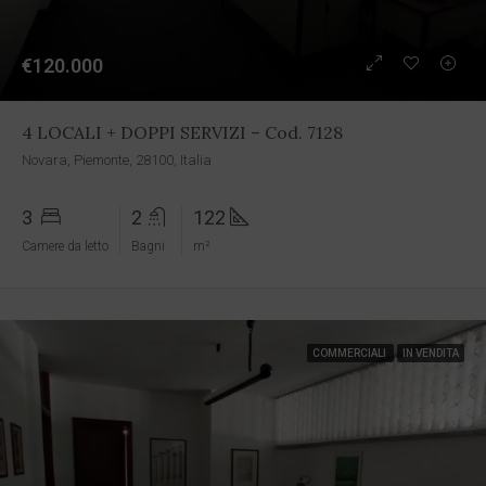
€120.000
4 LOCALI + DOPPI SERVIZI – Cod. 7128
Novara, Piemonte, 28100, Italia
3
2
122
Camere da letto
Bagni
m²
COMMERCIALI
IN VENDITA