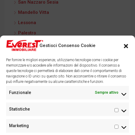
San Nazzaro Sesia
Mandello Vitta
Lessona
Palestro
Craveggia
Gestisci Consenso Cookie
Marina di Massa
Per fornire le migliori esperienze, utilizziamo tecnologie come i cookie per
memorizzare e/o accedere alle informazioni del dispositivo. Il consenso a
queste tecnologie ci permetterà di elaborare dati come il comportamento di
navigazione o ID unici su questo sito. Non acconsentire o ritirare il consenso
può influire negativamente su alcune caratteristiche e funzioni.
Facebook
Instagram
Funzionale
Sempre attivo
Statistiche
Statisti
Marketing
Marketi