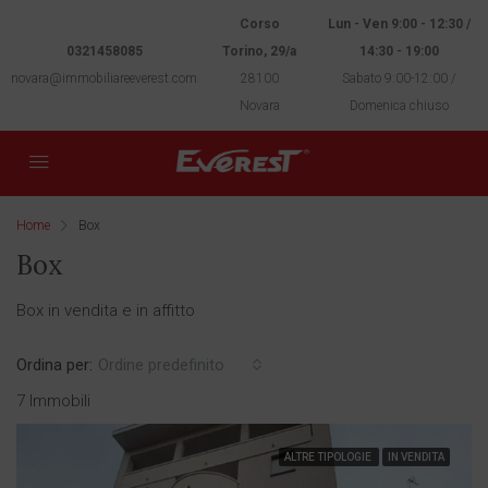
Corso
Lun - Ven 9:00 - 12:30 /
0321458085
Torino, 29/a
14:30 - 19:00
novara@immobiliareeverest.com
28100
Sabato 9:00-12:00 /
Novara
Domenica chiuso
Home
Box
Box
Box in vendita e in affitto
Ordina per:
Ordine predefinito
7 Immobili
ALTRE TIPOLOGIE
IN VENDITA