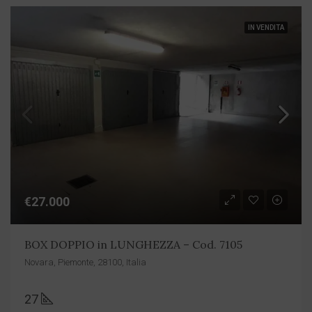
IN VENDITA
€27.000
BOX DOPPIO in LUNGHEZZA – Cod. 7105
Novara, Piemonte, 28100, Italia
27