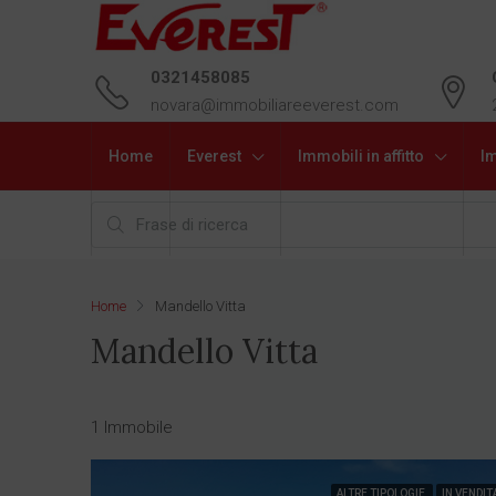
0321458085
novara@immobiliareeverest.com
Home
Everest
Immobili in affitto
Im
Home
Mandello Vitta
Mandello Vitta
1 Immobile
ALTRE TIPOLOGIE
IN VENDIT