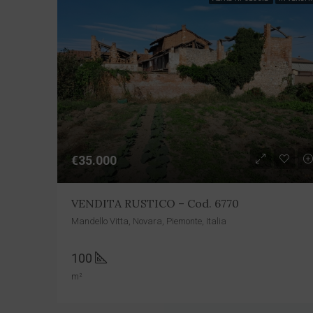
€35.000
VENDITA RUSTICO – Cod. 6770
Mandello Vitta, Novara, Piemonte, Italia
100
m²