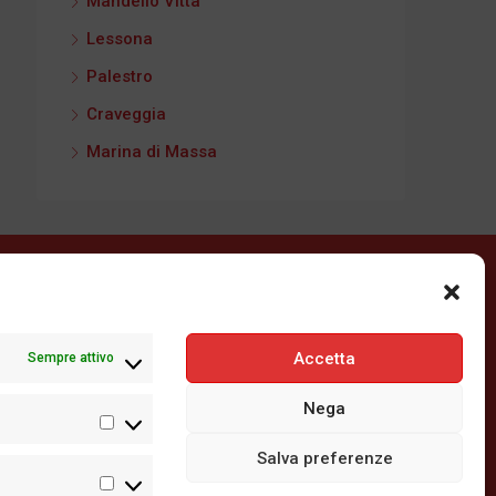
Mandello Vitta
Lessona
Palestro
Craveggia
Marina di Massa
Accetta
Sempre attivo
Nega
Statistiche
Salva preferenze
Marketing
vara e provincia - Email: info@immobiliareeverest.com -