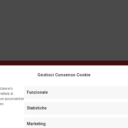
Facebook
Instagram
Gestisci Consenso Cookie
zzare e/o
Funzionale
metterà di
Non acconsentire
oni.
Statistiche
©
Marketing
 Corso Torino, 29/a - 28100 Novara - Tel:0321.458085 - Immobiliare No