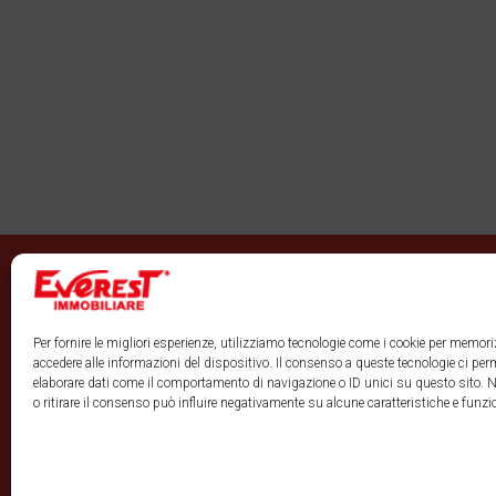
Per fornire le migliori esperienze, utilizziamo tecnologie come i cookie per memori
accedere alle informazioni del dispositivo. Il consenso a queste tecnologie ci per
elaborare dati come il comportamento di navigazione o ID unici su questo sito. 
o ritirare il consenso può influire negativamente su alcune caratteristiche e funzi
Everest Novara Srl Soc. Uninominale: P.IVA 00556130037