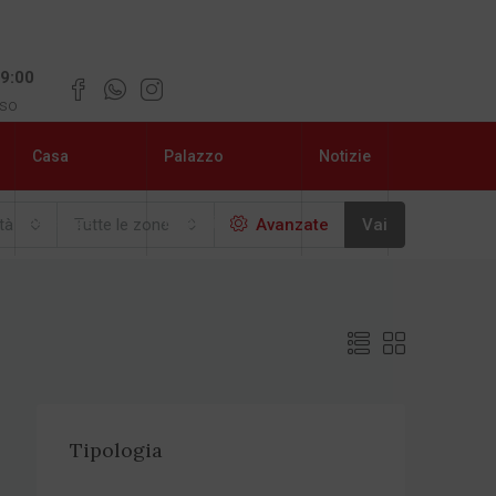
19:00
uso
Casa
Palazzo
Notizie
vacanze
Libeccio
ttà
Tutte le zone
Avanzate
Vai
Tipologia