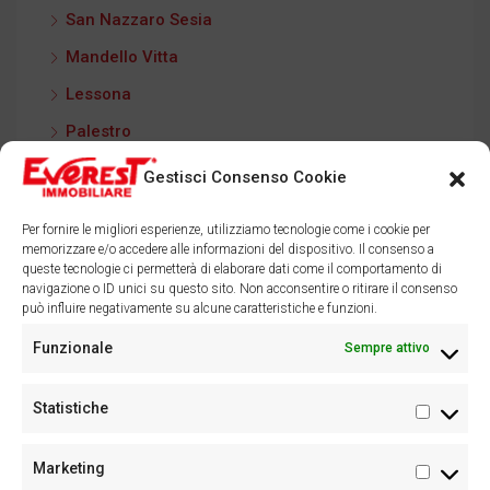
San Nazzaro Sesia
Mandello Vitta
Lessona
Palestro
Craveggia
Gestisci Consenso Cookie
Marina di Massa
Per fornire le migliori esperienze, utilizziamo tecnologie come i cookie per
memorizzare e/o accedere alle informazioni del dispositivo. Il consenso a
queste tecnologie ci permetterà di elaborare dati come il comportamento di
navigazione o ID unici su questo sito. Non acconsentire o ritirare il consenso
può influire negativamente su alcune caratteristiche e funzioni.
Facebook
Instagram
Funzionale
Sempre attivo
Statistiche
Statisti
Marketing
Marketi