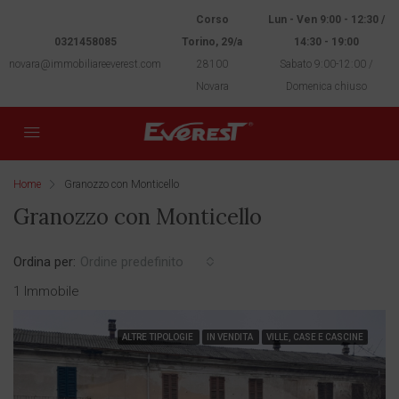
Corso
Lun - Ven 9:00 - 12:30 /
0321458085
Torino, 29/a
14:30 - 19:00
novara@immobiliareeverest.com
28100
Sabato 9:00-12:00 /
Novara
Domenica chiuso
Home
Granozzo con Monticello
Granozzo con Monticello
Ordina per:
Ordine predefinito
1 Immobile
ALTRE TIPOLOGIE
IN VENDITA
VILLE, CASE E CASCINE