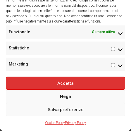
Per fornire le migliori esperienze, utilizziamo tecnologie come i cookie per
memorizzare e/o accedere alle informazioni del dispositivo. Il consenso a
queste tecnologie ci permetterà di elaborare dati come il comportamento di
navigazione o ID unici su questo sito. Non acconsentire o ritirare il consenso
può influire negativamente su alcune caratteristiche e funzioni.
Funzionale
Sempre attivo
Piano primo
Statistiche
Statisti
Descrizione:
Marketing
Marketi
Accetta
Nega
Richiedi informazioni su
Salva preferenze
questo immobile
everest3
Cookie Policy
Privacy Policy
Nome