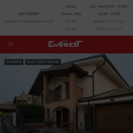
Corso
Lun - Ven 9:00 - 12:30 /
0321458085
Torino, 29/a
14:30 - 19:00
novara@immobiliareeverest.com
28100
Sabato 9:00-12:00 /
Novara
Domenica chiuso
IN VENDITA
VILLE, CASE E CASCINE