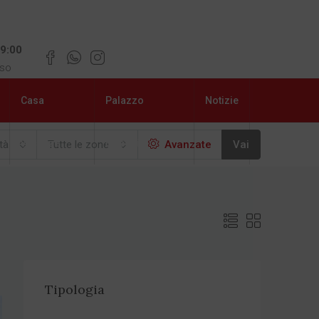
19:00
uso
Casa
Palazzo
Notizie
vacanze
Libeccio
ttà
Tutte le zone
Avanzate
Vai
Tipologia