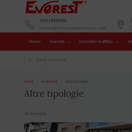
0321458085
novara@immobiliareeverest.com
Home
Everest
Immobili in affitto
Im
Home
In vendita
Altre tipologie
Altre tipologie
16 Immobili
ALTRE TIPOLOGIE
IN VENDIT