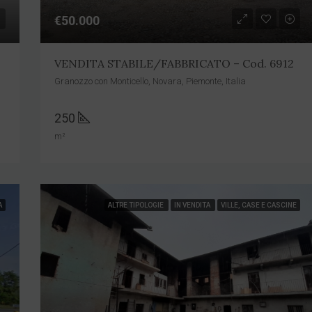
€50.000
VENDITA STABILE/FABBRICATO – Cod. 6912
Granozzo con Monticello, Novara, Piemonte, Italia
250
m²
A
ALTRE TIPOLOGIE
IN VENDITA
VILLE, CASE E CASCINE