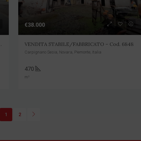
€38.000
ILIARE – Cod. 6843
VENDITA STABILE/FABBRICATO – Cod. 6848
Carpignano Sesia, Novara, Piemonte, Italia
470
m²
1
2