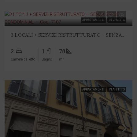
€95.000
APPARTAMENTI
IN VENDITA
3 LOCALI + SERVIZI RISTRUTTURATO – SENZA SPESE CONDOMINIALI – Cod. 7107
2
1
78
Camere da letto
Bagno
m²
APPARTAMENTI
IN AFFITTO