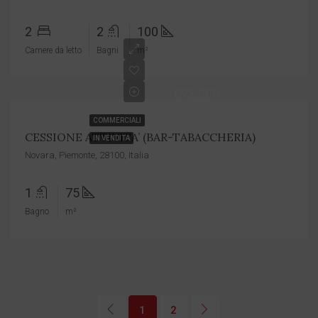
2
2
100
Camere da letto
Bagni
m²
€92.000
COMMERCIALI
CESSIONE ATTIVITA’ (BAR-TABACCHERIA)
IN VENDITA
Novara, Piemonte, 28100, Italia
1
75
Bagno
m²
1
2