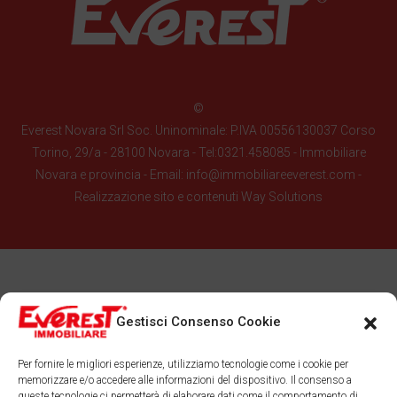
©
Everest Novara Srl Soc. Uninominale: P.IVA 00556130037 Corso
Torino, 29/a - 28100 Novara - Tel:0321.458085 - Immobiliare
Novara e provincia - Email: info@immobiliareeverest.com -
Realizzazione sito e contenuti
Way Solutions
Gestisci Consenso Cookie
Per fornire le migliori esperienze, utilizziamo tecnologie come i cookie per
memorizzare e/o accedere alle informazioni del dispositivo. Il consenso a
queste tecnologie ci permetterà di elaborare dati come il comportamento di