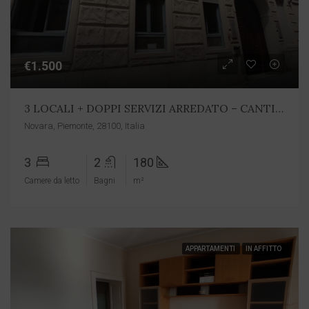
€1.500
3 LOCALI + DOPPI SERVIZI ARREDATO – CANTINA E BOX – Cod. 6681
Novara, Piemonte, 28100, Italia
3
2
180
Camere da letto
Bagni
m²
APPARTAMENTI
IN AFFITTO