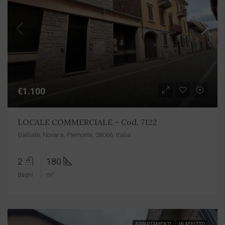
€1.100
LOCALE COMMERCIALE – Cod. 7122
Galliate, Novara, Piemonte, 28066, Italia
2
180
Bagni
m²
APPARTAMENTI
IN AFFITTO