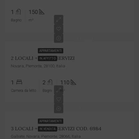
1
150
Bagno
m²
€1.050
APPARTAMENTI
2 LOCALI + DOPPI SERVIZI
IN AFFITTO
Novara, Piemonte, 28100, Italia
1
2
110
Camera da letto
Bagni
m²
€198.000
APPARTAMENTI
3 LOCALI + DOPPI SERVIZI COD. 6984
IN VENDITA
Galliate, Novara, Piemonte, 28066, Italia