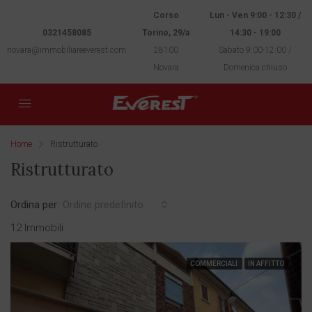
Corso
Lun - Ven 9:00 - 12:30 /
0321458085
Torino, 29/a
14:30 - 19:00
novara@immobiliareeverest.com
28100
Sabato 9:00-12:00 /
Novara
Domenica chiuso
Home
Ristrutturato
Ristrutturato
Ordina per:
Ordine predefinito
12 Immobili
COMMERCIALI
IN AFFITTO