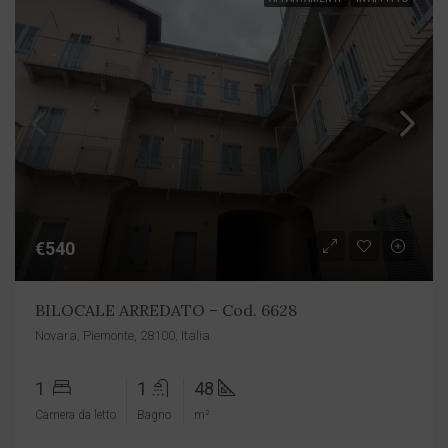
€540
BILOCALE ARREDATO – Cod. 6628
Novara, Piemonte, 28100, Italia
1
1
48
Camera da letto
Bagno
m²