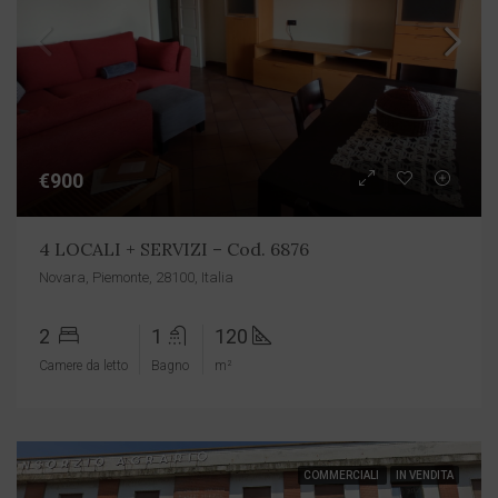
€900
4 LOCALI + SERVIZI – Cod. 6876
Novara, Piemonte, 28100, Italia
2
1
120
Camere da letto
Bagno
m²
COMMERCIALI
IN VENDITA