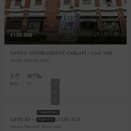
€150.000
UFFICI -INTERAMENTE CABLATI – Cod. 7051
Vercelli, Piemonte, Italia
3
427
Bagni
m²
€1.700
COMMERCIALI
UFFICIO + CANTINA COD. 5578
IN AFFITTO
Novara, Piemonte, 28100, Italia