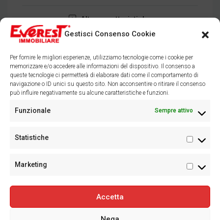
Altre caratteristiche
Gestisci Consenso Cookie
Cerca
Per fornire le migliori esperienze, utilizziamo tecnologie come i cookie per
memorizzare e/o accedere alle informazioni del dispositivo. Il consenso a
queste tecnologie ci permetterà di elaborare dati come il comportamento di
navigazione o ID unici su questo sito. Non acconsentire o ritirare il consenso
può influire negativamente su alcune caratteristiche e funzioni.
Facebook
Instagram
Funzionale
Sempre attivo
Statistiche
Statisti
Marketing
Marketi
Accetta
©
Everest Novara Srl Soc. Uninominale: P.IVA 00556130037 Corso
Nega