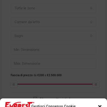
Tutte le zone
Camere da letto
Bagni
Fascia di prezzo
da
€200
a
€2.500.000
Altre caratteristiche
Gestisci Consenso Cookie