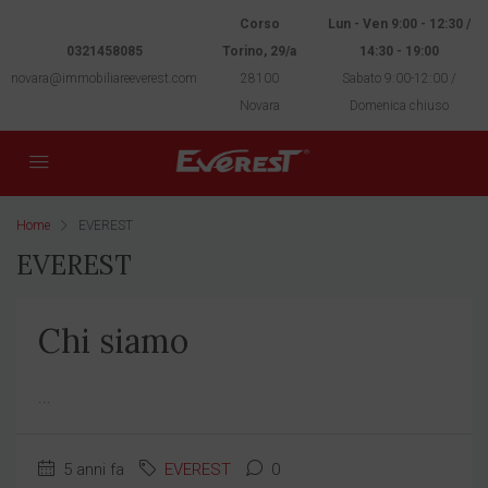
Corso
Lun - Ven 9:00 - 12:30 /
0321458085
Torino, 29/a
14:30 - 19:00
novara@immobiliareeverest.com
28100
Sabato 9:00-12:00 /
Novara
Domenica chiuso
Home
EVEREST
EVEREST
Chi siamo
...
5 anni fa
EVEREST
0