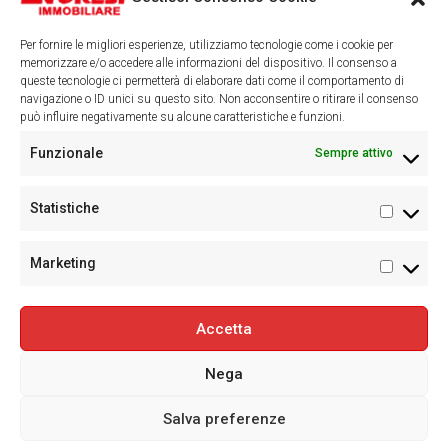
Cerca
Per fornire le migliori esperienze, utilizziamo tecnologie come i cookie per
memorizzare e/o accedere alle informazioni del dispositivo. Il consenso a
queste tecnologie ci permetterà di elaborare dati come il comportamento di
navigazione o ID unici su questo sito. Non acconsentire o ritirare il consenso
può influire negativamente su alcune caratteristiche e funzioni.
Facebook
Instagram
Funzionale
Sempre attivo
Statistiche
Statisti
Marketing
Marketi
Accetta
©
Everest Novara Srl Soc. Uninominale: P.IVA 00556130037 Corso
Nega
Torino, 29/a - 28100 Novara - Tel:0321.458085 - Immobiliare
Novara e provincia - Email: info@immobiliareeverest.com -
Salva preferenze
Realizzazione sito e contenuti
Way Solutions