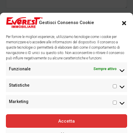
Inviando questo modulo acconsento
Termini di utilizzo
Gestisci Consenso Cookie
Richiedi informazioni
Per fornire le migliori esperienze, utilizziamo tecnologie come i cookie per
memorizzare e/o accedere alle informazioni del dispositivo. Il consenso a
queste tecnologie ci permetterà di elaborare dati come il comportamento di
navigazione o ID unici su questo sito. Non acconsentire o ritirare il consenso
può influire negativamente su alcune caratteristiche e funzioni.
Facebook
Instagram
Funzionale
Sempre attivo
Statistiche
Statisti
Marketing
Marketi
Accetta
©
Everest Novara Srl Soc. Uninominale: P.IVA 00556130037 Corso