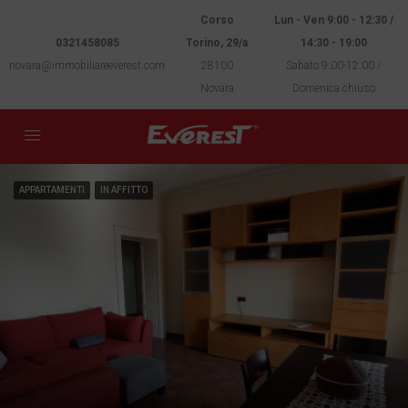
Corso
Lun - Ven 9:00 - 12:30 /
0321458085
Torino, 29/a
14:30 - 19:00
novara@immobiliareeverest.com
28100
Sabato 9:00-12:00 /
Novara
Domenica chiuso
APPARTAMENTI
IN AFFITTO