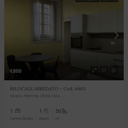
€800
BILOCALE ARREDATO – Cod. 6403
Novara, Piemonte, 28100, Italia
1
1
50
Camera da letto
Bagno
m²