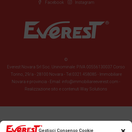
Facebook
Instagram
©
Everest Novara Srl Soc. Uninominale: P.IVA 00556130037 Corso
Torino, 29/a - 28100 Novara - Tel:0321.458085 - Immobiliare
Novara e provincia - Email: info@immobiliareeverest.com -
Realizzazione sito e contenuti
Way Solutions
Gestisci Consenso Cookie