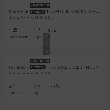
APPARTAMENTI
BILOCALE RISTRUTTURATO ED ARREDATO – Cod. 7048
IN VENDITA
Novara, Piemonte, 28100, Italia
1
1
65
Camera da letto
Bagno
m²
€501.000
APPARTAMENTI
PALAZZO LIBECCIO – QUADRILOCALE – NUOVA COSTRUZIONE COD. 6748
IN VENDITA
Novara, Piemonte, 28100, Italia
3
2
170
Camere da letto
Bagni
m²