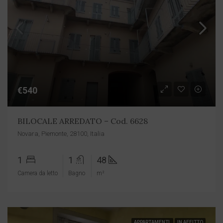
€540
BILOCALE ARREDATO – Cod. 6628
Novara, Piemonte, 28100, Italia
1
1
48
Camera da letto
Bagno
m²
APPARTAMENTI
IN AFFITTO