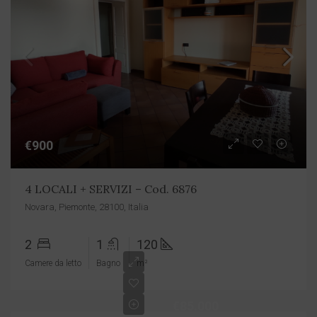
€900
4 LOCALI + SERVIZI – Cod. 6876
Novara, Piemonte, 28100, Italia
2
1
120
Camere da letto
Bagno
m²
€85.000