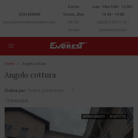
Corso
Lun - Ven 9:00 - 12:30 /
0321458085
Torino, 29/a
14:30 - 19:00
novara@immobiliareeverest.com
28100
Sabato 9:00-12:00 /
Novara
Domenica chiuso
Home
Angolo cottura
Angolo cottura
Ordina per:
Ordine predefinito
13 Immobili
APPARTAMENTI
IN AFFITTO