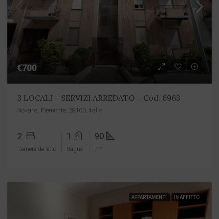
€700
3 LOCALI + SERVIZI ARREDATO – Cod. 6963
Novara, Piemonte, 28100, Italia
2
1
90
Camere da letto
Bagno
m²
APPARTAMENTI
IN AFFITTO