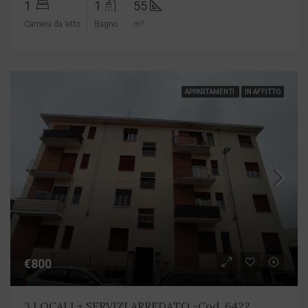
1
1
55
Camera da letto
Bagno
m²
APPARTAMENTI
IN AFFITTO
€800
3 LOCALI + SERVIZI ARREDATO -Cod. 6422