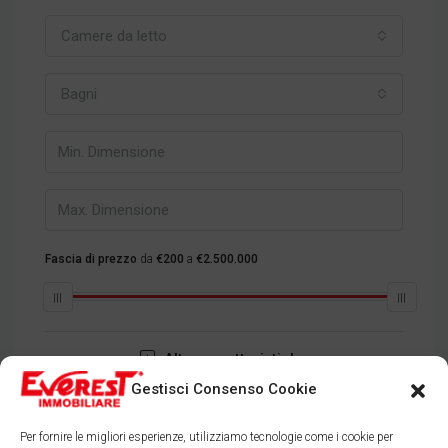
Camere da letto
Bagni
Fascia di prezzo
da
€200
a
€2.500.000
Altre caratteristiche
Gestisci Consenso Cookie
Cerca
Per fornire le migliori esperienze, utilizziamo tecnologie come i cookie per