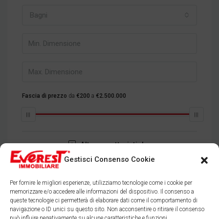
Bagni
Fascia di prezzo
da
€200
a
€2.500.000
Altre caratteristiche
Gestisci Consenso Cookie
Cerca
Per fornire le migliori esperienze, utilizziamo tecnologie come i cookie per
memorizzare e/o accedere alle informazioni del dispositivo. Il consenso a
queste tecnologie ci permetterà di elaborare dati come il comportamento di
navigazione o ID unici su questo sito. Non acconsentire o ritirare il consenso
può influire negativamente su alcune caratteristiche e funzioni.