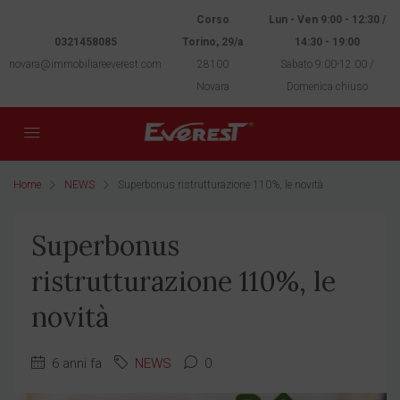
Corso
Lun - Ven 9:00 - 12:30 /
0321458085
Torino, 29/a
14:30 - 19:00
novara@immobiliareeverest.com
28100
Sabato 9:00-12:00 /
Novara
Domenica chiuso
Home
NEWS
Superbonus ristrutturazione 110%, le novità
Superbonus
ristrutturazione 110%, le
novità
6 anni fa
NEWS
0