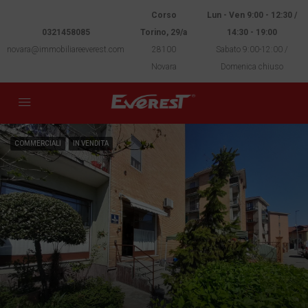
Corso
Lun - Ven 9:00 - 12:30 /
0321458085
Torino, 29/a
14:30 - 19:00
novara@immobiliareeverest.com
28100
Sabato 9:00-12:00 /
Novara
Domenica chiuso
COMMERCIALI
IN VENDITA