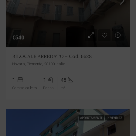
€540
BILOCALE ARREDATO – Cod. 6628
Novara, Piemonte, 28100, Italia
1
1
48
Camera da letto
Bagno
m²
APPARTAMENTI
IN VENDITA