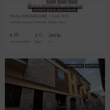
€340.000
IN VENDITA
VILLE, CASE E CASCINE
VILLA BIFAMILIARE – Cod. 7123
Galliate, Novara, Piemonte, 28066, Italia
6
4
260
Camere da letto
Bagni
m²
COMMERCIALI
IN AFFITTO