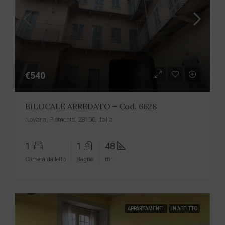
€540
BILOCALE ARREDATO – Cod. 6628
Novara, Piemonte, 28100, Italia
1
1
48
Camera da letto
Bagno
m²
APPARTAMENTI
IN AFFITTO