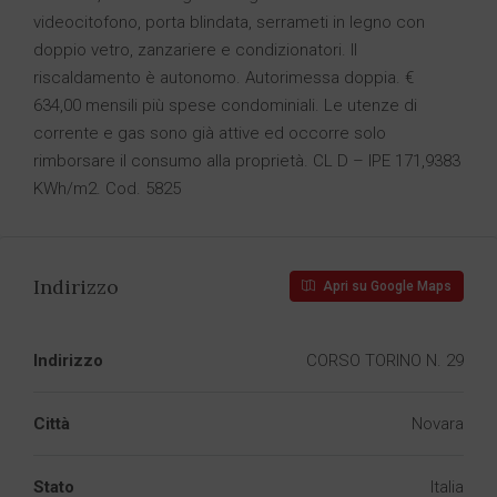
videocitofono, porta blindata, serrameti in legno con
doppio vetro, zanzariere e condizionatori. Il
riscaldamento è autonomo. Autorimessa doppia. €
634,00 mensili più spese condominiali. Le utenze di
corrente e gas sono già attive ed occorre solo
rimborsare il consumo alla proprietà. CL D – IPE 171,9383
KWh/m2. Cod. 5825
Indirizzo
Apri su Google Maps
Indirizzo
CORSO TORINO N. 29
Città
Novara
Stato
Italia