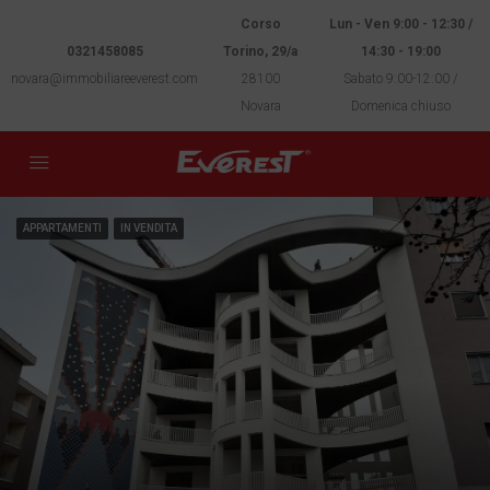
Corso
Lun - Ven 9:00 - 12:30 /
0321458085
Torino, 29/a
14:30 - 19:00
novara@immobiliareeverest.com
28100
Sabato 9:00-12:00 /
Novara
Domenica chiuso
APPARTAMENTI
IN VENDITA