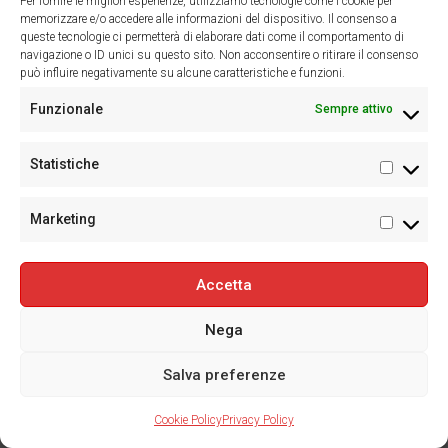
Per fornire le migliori esperienze, utilizziamo tecnologie come i cookie per
Annunci simili
memorizzare e/o accedere alle informazioni del dispositivo. Il consenso a
queste tecnologie ci permetterà di elaborare dati come il comportamento di
€148.000
navigazione o ID unici su questo sito. Non acconsentire o ritirare il consenso
può influire negativamente su alcune caratteristiche e funzioni.
APPARTAMENTI
3 LOCALI + DOPPI SERVIZI – Cod. 7114
IN VENDITA
Funzionale
Sempre attivo
Novara, Piemonte, 28100, Italia
Statistiche
Statisti
2
2
105
Camere da letto
Bagni
m²
Marketing
Marketi
€142.000
Accetta
APPARTAMENTI
3 LOCALI + DOPPI SERVIZI – Cod. 7068
Nega
IN VENDITA
Novara, Piemonte, Italia
Salva preferenze
2
2
127
giada
Cookie Policy
Privacy Policy
Camere da letto
Bagni
m²