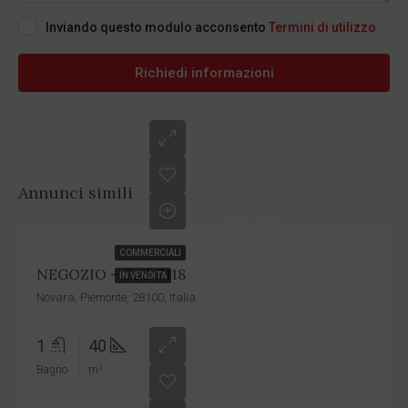
Inviando questo modulo acconsento
Termini di utilizzo
Richiedi informazioni
Annunci simili
€98.000
COMMERCIALI
NEGOZIO – Cod. 7118
IN VENDITA
Novara, Piemonte, 28100, Italia
1
40
Bagno
m²