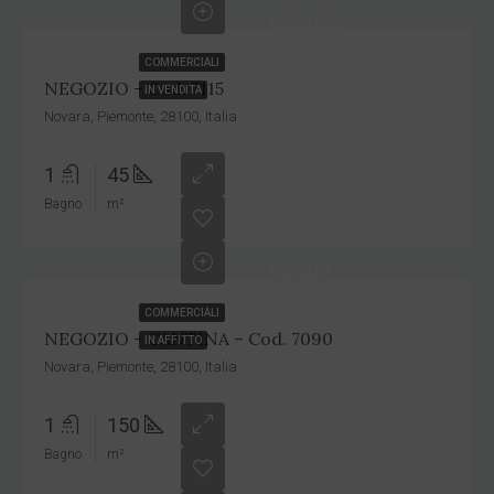
€39.000
COMMERCIALI
NEGOZIO – Cod. 7115
IN VENDITA
Novara, Piemonte, 28100, Italia
1
45
Bagno
m²
€2.500
COMMERCIALI
NEGOZIO – CANTINA – Cod. 7090
IN AFFITTO
Novara, Piemonte, 28100, Italia
1
150
Bagno
m²