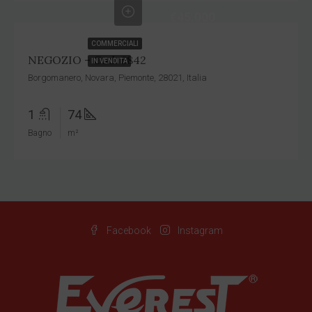
€45.000
COMMERCIALI
NEGOZIO – Cod. 6842
IN VENDITA
Borgomanero, Novara, Piemonte, 28021, Italia
1
74
Bagno
m²
Facebook
Instagram