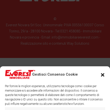
©
Everest Novara Srl Soc. Uninominale: P.IVA 00556130037 Corso
Torino, 29/a - 28100 Novara - Tel:0321.458085 - Immobiliare
Novara e provincia - Email: info@immobiliareeverest.com -
Realizzazione sito e contenuti
Way Solutions
Gestisci Consenso Cookie
Per fornire le migliori esperienze, utilizziamo tecnologie come i cookie per
memorizzare e/o accedere alle informazioni del dispositivo. Il consenso a
queste tecnologie ci permetterà di elaborare dati come il comportamento di
navigazione o ID unici su questo sito. Non acconsentire o ritirare il consenso
può influire negativamente su alcune caratteristiche e funzioni.